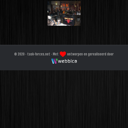
© 2020 · task-forces.net · Met
ontworpen en gerealiseerd door