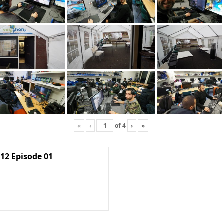
«
‹
of
4
›
»
2 Episode 01