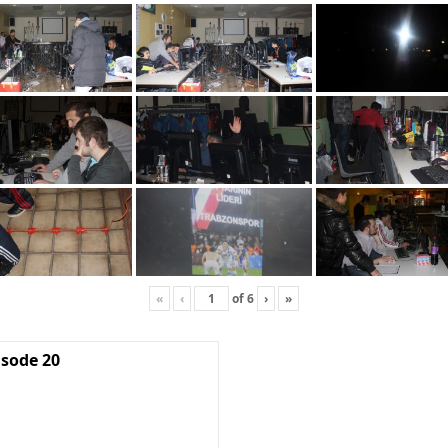
«
‹
of
6
›
»
isode 20