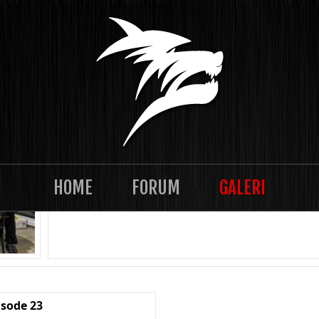
TASKLAN 2021-12 Episode 28
HOME
FORUM
GALERI
isode 23