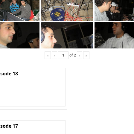
«
‹
of
2
›
»
isode 18
isode 17