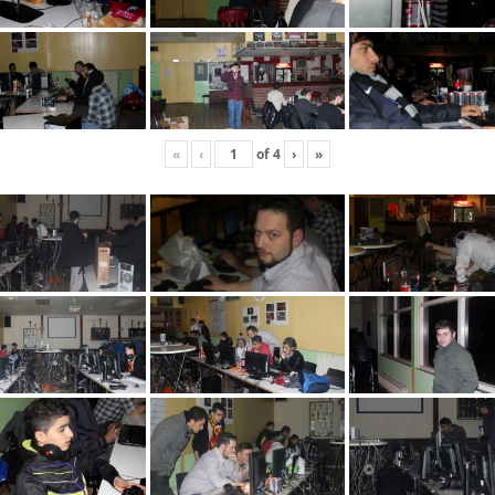
«
‹
of
4
›
»