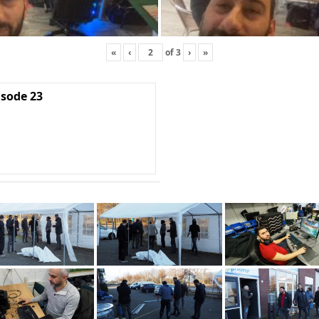
«
‹
of
3
›
»
isode 23