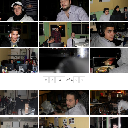
«
‹
of
4
›
»