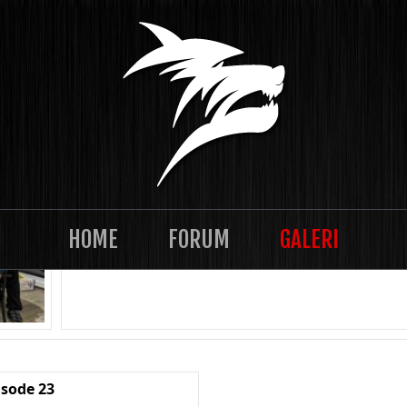
TASKLAN 2021-12 Episode 28
HOME
FORUM
GALERI
isode 23