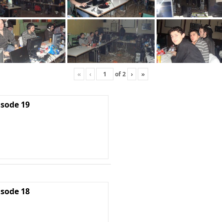
«
‹
of
2
›
»
isode 19
isode 18