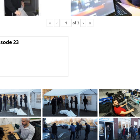
«
‹
of
3
›
»
isode 23