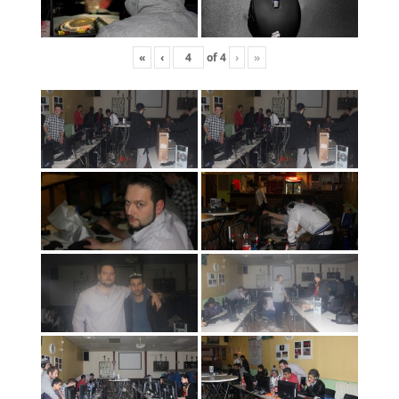
«
‹
of
4
›
»