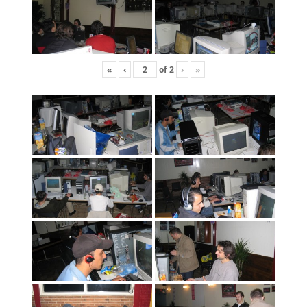
«
‹
of
2
›
»