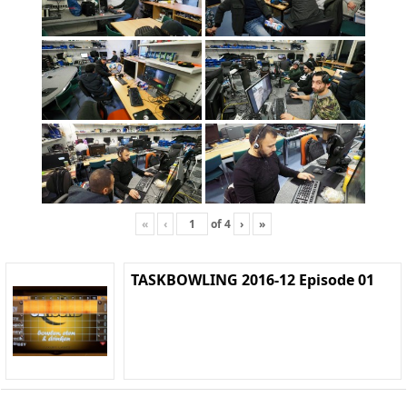
«
‹
of
4
›
»
TASKBOWLING 2016-12 Episode 01