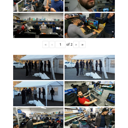
«
‹
of
2
›
»