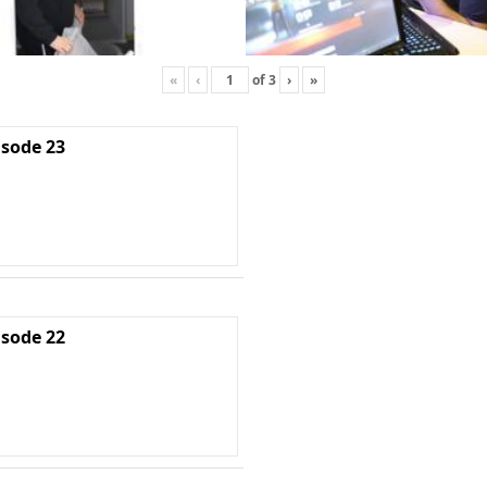
«
‹
of
3
›
»
isode 23
isode 22